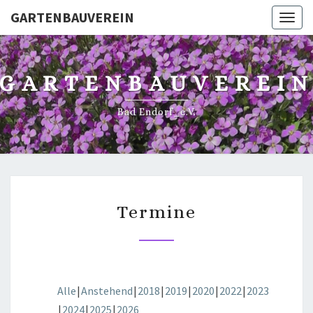
GARTENBAUVEREIN
Toggl
GARTENBAUVEREI
Bad Endorf_e.V.
TERMINE
Termine
Alle
Anstehend
2018
2019
2020
2022
2023
2024
2025
2026