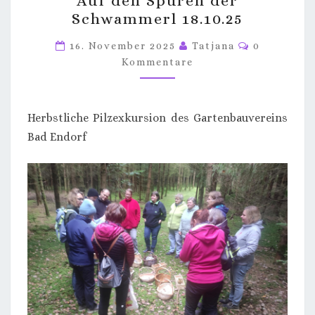
Auf den Spuren der
DEN
Schwammerl 18.10.25
SPUREN
DER
Kommentar
16. November 2025
Tatjana
0
SCHWAMMERL
Kommentare
18.10.25
Herbstliche Pilzexkursion des Gartenbauvereins
Bad Endorf