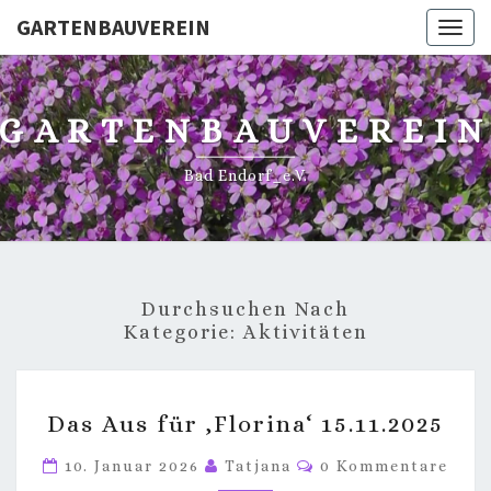
GARTENBAUVEREIN
Toggl
GARTENBAUVEREI
Bad Endorf_e.V.
Durchsuchen Nach
Kategorie:
Aktivitäten
DAS
Das Aus für ‚Florina‘ 15.11.2025
AUS
FÜR
Kommentare
10. Januar 2026
Tatjana
0 Kommentare
‚FLORINA‘