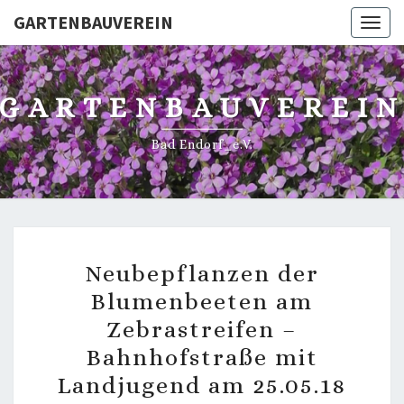
GARTENBAUVEREIN
Toggl
GARTENBAUVEREI
Bad Endorf_e.V.
NEUBEPFLANZEN
Neubepflanzen der
DER
Blumenbeeten am
BLUMENBEETEN
Zebrastreifen –
AM
ZEBRASTREIFEN
Bahnhofstraße mit
–
Landjugend am 25.05.18
BAHNHOFSTRASSE M