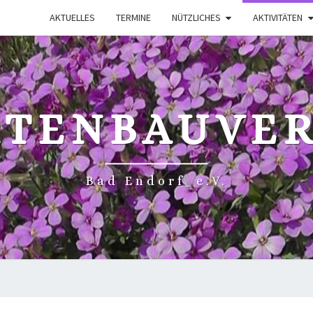
AKTUELLES
TERMINE
NÜTZLICHES
AKTIVITÄTEN
RTENBAUVER
Bad Endorf_e.V.