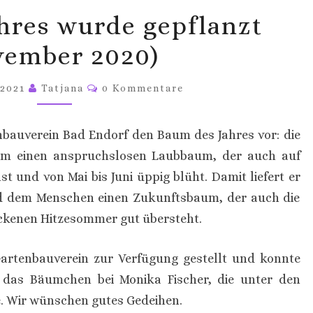
BAUM
hres wurde gepflanzt
DES
JAHRES
vember 2020)
WURDE
Kommentare
GEPFLANZT
 2021
Tatjana
0 Kommentare
(NOVEMBER
2020)
enbauverein Bad Endorf den Baum des Jahres vor: die
i um einen anspruchslosen Laubbaum, der auch auf
 und von Mai bis Juni üppig blüht. Damit liefert er
nd dem Menschen einen Zukunftsbaum, der auch die
ckenen Hitzesommer gut übersteht.
artenbauverein zur Verfügung gestellt und konnte
das Bäumchen bei Monika Fischer, die unter den
 Wir wünschen gutes Gedeihen.