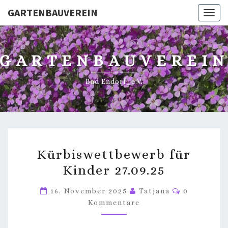
GARTENBAUVEREIN
Toggl
GARTENBAUVEREI
Bad Endorf_e.V.
KÜRBISWETTBEWERB
Kürbiswettbewerb für
FÜR
Kinder 27.09.25
KINDER
27.09.25
Kommentar
16. November 2025
Tatjana
0
Kommentare